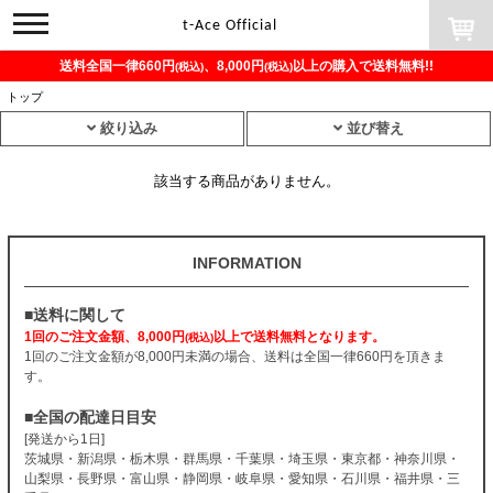
toggle
t-Ace Official
navigation
送料全国一律660円
、8,000円
以上の購入で送料無料!!
(税込)
(税込)
トップ
絞り込み
並び替え
該当する商品がありません。
INFORMATION
■送料に関して
1回のご注文金額、8,000円
以上で送料無料となります。
(税込)
1回のご注文金額が8,000円未満の場合、送料は全国一律660円を頂きま
す。
■全国の配達日目安
[発送から1日]
茨城県・新潟県・栃木県・群馬県・千葉県・埼玉県・東京都・神奈川県・
山梨県・長野県・富山県・静岡県・岐阜県・愛知県・石川県・福井県・三