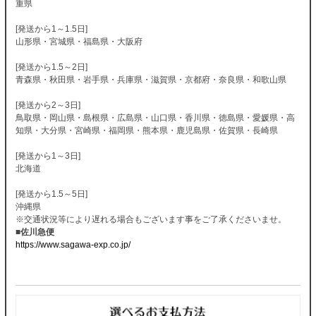
重県
[発送から1～1.5日]
山形県・宮城県・福島県・大阪府
[発送から1.5～2日]
青森県・秋田県・岩手県・兵庫県・滋賀県・京都府・奈良県・和歌山県
[発送から2～3日]
鳥取県・岡山県・島根県・広島県・山口県・香川県・徳島県・愛媛県・高
知県・大分県・宮崎県・福岡県・熊本県・鹿児島県・佐賀県・長崎県
[発送から1～3日]
北海道
[発送から1.5～5日]
沖縄県
※交通状況等により遅れる場合もございます事をご了承くださいませ。
■佐川急便
https://www.sagawa-exp.co.jp/