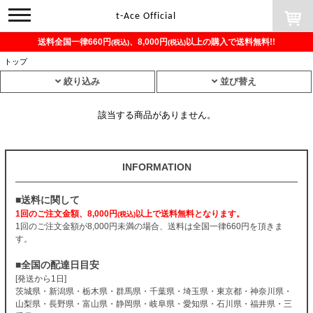
toggle
t-Ace Official
navigation
送料全国一律660円
、8,000円
以上の購入で送料無料!!
(税込)
(税込)
トップ
絞り込み
並び替え
該当する商品がありません。
INFORMATION
■送料に関して
1回のご注文金額、8,000円
以上で送料無料となります。
(税込)
1回のご注文金額が8,000円未満の場合、送料は全国一律660円を頂きま
す。
■全国の配達日目安
[発送から1日]
茨城県・新潟県・栃木県・群馬県・千葉県・埼玉県・東京都・神奈川県・
山梨県・長野県・富山県・静岡県・岐阜県・愛知県・石川県・福井県・三