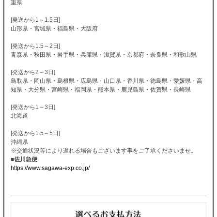
重県
[発送から1～1.5日]
山形県・宮城県・福島県・大阪府
[発送から1.5～2日]
青森県・秋田県・岩手県・兵庫県・滋賀県・京都府・奈良県・和歌山県
[発送から2～3日]
鳥取県・岡山県・島根県・広島県・山口県・香川県・徳島県・愛媛県・高
知県・大分県・宮崎県・福岡県・熊本県・鹿児島県・佐賀県・長崎県
[発送から1～3日]
北海道
[発送から1.5～5日]
沖縄県
※交通状況等により遅れる場合もございます事をご了承くださいませ。
■佐川急便
https://www.sagawa-exp.co.jp/