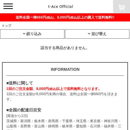
toggle
t-Ace Official
navigation
送料全国一律660円
、8,000円
以上の購入で送料無料!!
(税込)
(税込)
トップ
絞り込み
並び替え
該当する商品がありません。
INFORMATION
■送料に関して
1回のご注文金額、8,000円
以上で送料無料となります。
(税込)
1回のご注文金額が8,000円未満の場合、送料は全国一律660円を頂きま
す。
■全国の配達日目安
[発送から1日]
茨城県・新潟県・栃木県・群馬県・千葉県・埼玉県・東京都・神奈川県・
山梨県・長野県・富山県・静岡県・岐阜県・愛知県・石川県・福井県・三