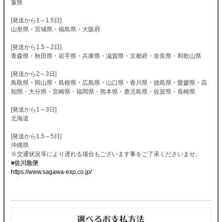
重県
[発送から1～1.5日]
山形県・宮城県・福島県・大阪府
[発送から1.5～2日]
青森県・秋田県・岩手県・兵庫県・滋賀県・京都府・奈良県・和歌山県
[発送から2～3日]
鳥取県・岡山県・島根県・広島県・山口県・香川県・徳島県・愛媛県・高
知県・大分県・宮崎県・福岡県・熊本県・鹿児島県・佐賀県・長崎県
[発送から1～3日]
北海道
[発送から1.5～5日]
沖縄県
※交通状況等により遅れる場合もございます事をご了承くださいませ。
■佐川急便
https://www.sagawa-exp.co.jp/