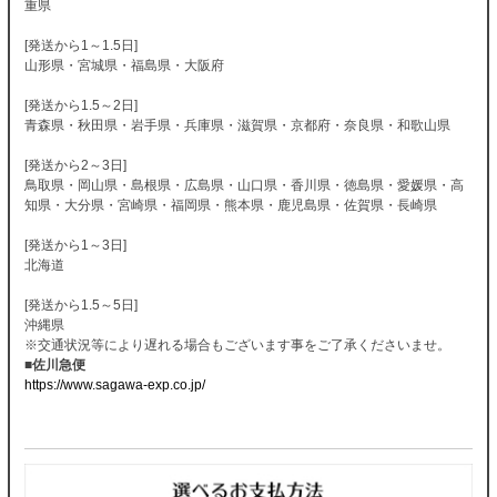
重県
[発送から1～1.5日]
山形県・宮城県・福島県・大阪府
[発送から1.5～2日]
青森県・秋田県・岩手県・兵庫県・滋賀県・京都府・奈良県・和歌山県
[発送から2～3日]
鳥取県・岡山県・島根県・広島県・山口県・香川県・徳島県・愛媛県・高
知県・大分県・宮崎県・福岡県・熊本県・鹿児島県・佐賀県・長崎県
[発送から1～3日]
北海道
[発送から1.5～5日]
沖縄県
※交通状況等により遅れる場合もございます事をご了承くださいませ。
■佐川急便
https://www.sagawa-exp.co.jp/