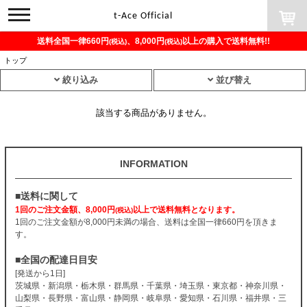
toggle
t-Ace Official
navigation
送料全国一律660円
、8,000円
以上の購入で送料無料!!
(税込)
(税込)
トップ
絞り込み
並び替え
該当する商品がありません。
INFORMATION
■送料に関して
1回のご注文金額、8,000円
以上で送料無料となります。
(税込)
1回のご注文金額が8,000円未満の場合、送料は全国一律660円を頂きま
す。
■全国の配達日目安
[発送から1日]
茨城県・新潟県・栃木県・群馬県・千葉県・埼玉県・東京都・神奈川県・
山梨県・長野県・富山県・静岡県・岐阜県・愛知県・石川県・福井県・三