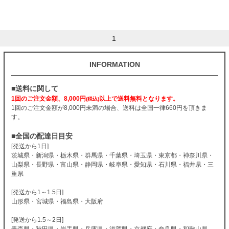
1
INFORMATION
■送料に関して
1回のご注文金額、8,000円
以上で送料無料となります。
(税込)
1回のご注文金額が8,000円未満の場合、送料は全国一律660円を頂きま
す。
■全国の配達日目安
[発送から1日]
茨城県・新潟県・栃木県・群馬県・千葉県・埼玉県・東京都・神奈川県・
山梨県・長野県・富山県・静岡県・岐阜県・愛知県・石川県・福井県・三
重県
[発送から1～1.5日]
山形県・宮城県・福島県・大阪府
[発送から1.5～2日]
青森県・秋田県・岩手県・兵庫県・滋賀県・京都府・奈良県・和歌山県