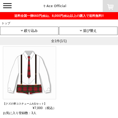
toggle
t-Ace Official
navigation
送料全国一律660円
、8,000円
以上の購入で送料無料!!
(税込)
(税込)
トップ
絞り込み
並び替え
全1件
(1/1)
【クズの華コスチューム4点セット】
¥7,000 （税込）
お気に入り登録数：3人