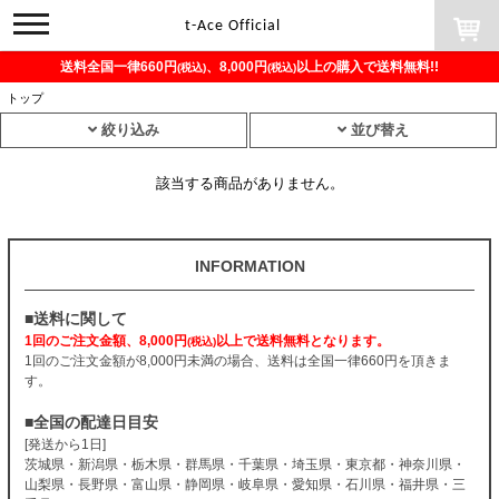
toggle
t-Ace Official
navigation
送料全国一律660円
、8,000円
以上の購入で送料無料!!
(税込)
(税込)
トップ
絞り込み
並び替え
該当する商品がありません。
INFORMATION
■送料に関して
1回のご注文金額、8,000円
以上で送料無料となります。
(税込)
1回のご注文金額が8,000円未満の場合、送料は全国一律660円を頂きま
す。
■全国の配達日目安
[発送から1日]
茨城県・新潟県・栃木県・群馬県・千葉県・埼玉県・東京都・神奈川県・
山梨県・長野県・富山県・静岡県・岐阜県・愛知県・石川県・福井県・三