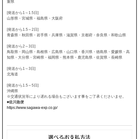
重県
[発送から1～1.5日]
山形県・宮城県・福島県・大阪府
[発送から1.5～2日]
青森県・秋田県・岩手県・兵庫県・滋賀県・京都府・奈良県・和歌山県
[発送から2～3日]
鳥取県・岡山県・島根県・広島県・山口県・香川県・徳島県・愛媛県・高
知県・大分県・宮崎県・福岡県・熊本県・鹿児島県・佐賀県・長崎県
[発送から1～3日]
北海道
[発送から1.5～5日]
沖縄県
※交通状況等により遅れる場合もございます事をご了承くださいませ。
■佐川急便
https://www.sagawa-exp.co.jp/