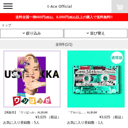
toggle
t-Ace Official
navigation
送料全国一律660円
、8,000円
以上の購入で送料無料!!
(税込)
(税込)
トップ
絞り込み
並び替え
全8件
(1/1)
【再販売】「ウソばっか」ALBUM
「アホバム...」ALBUM
¥3,025 （税込）
¥3,025 （税込）
お気に入り登録数：5人
お気に入り登録数：1人