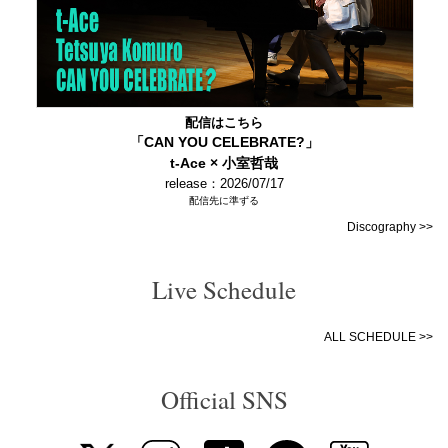
配信はこちら
「CAN YOU CELEBRATE?」
t-Ace × 小室哲哉
release：2026/07/17
配信先に準ずる
Discography >>
Live Schedule
ALL SCHEDULE >>
Official SNS