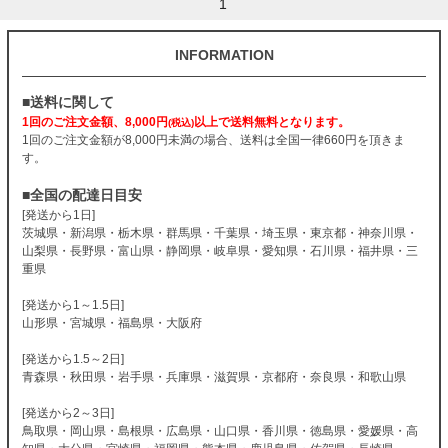
1
INFORMATION
■送料に関して
1回のご注文金額、8,000円
以上で送料無料となります。
(税込)
1回のご注文金額が8,000円未満の場合、送料は全国一律660円を頂きま
す。
■全国の配達日目安
[発送から1日]
茨城県・新潟県・栃木県・群馬県・千葉県・埼玉県・東京都・神奈川県・
山梨県・長野県・富山県・静岡県・岐阜県・愛知県・石川県・福井県・三
重県
[発送から1～1.5日]
山形県・宮城県・福島県・大阪府
[発送から1.5～2日]
青森県・秋田県・岩手県・兵庫県・滋賀県・京都府・奈良県・和歌山県
[発送から2～3日]
鳥取県・岡山県・島根県・広島県・山口県・香川県・徳島県・愛媛県・高