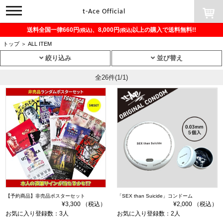
toggle
t-Ace Official
navigation
送料全国一律660円
、8,000円
以上の購入で送料無料!!
(税込)
(税込)
トップ
＞
ALL ITEM
絞り込み
並び替え
全26件
(1/1)
【予約商品】非売品ポスターセット
「SEX than Suicide」コンドーム
¥3,300 （税込）
¥2,000 （税込）
お気に入り登録数：3人
お気に入り登録数：2人