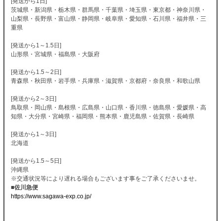
[発送から1日]
茨城県・新潟県・栃木県・群馬県・千葉県・埼玉県・東京都・神奈川県・
山梨県・長野県・富山県・静岡県・岐阜県・愛知県・石川県・福井県・三
重県
[発送から1～1.5日]
山形県・宮城県・福島県・大阪府
[発送から1.5～2日]
青森県・秋田県・岩手県・兵庫県・滋賀県・京都府・奈良県・和歌山県
[発送から2～3日]
鳥取県・岡山県・島根県・広島県・山口県・香川県・徳島県・愛媛県・高
知県・大分県・宮崎県・福岡県・熊本県・鹿児島県・佐賀県・長崎県
[発送から1～3日]
北海道
[発送から1.5～5日]
沖縄県
※交通状況等により遅れる場合もございます事をご了承くださいませ。
■佐川急便
https://www.sagawa-exp.co.jp/