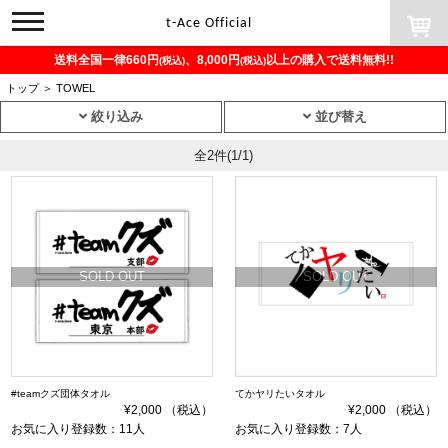
toggle
t-Ace Official
navigation
送料全国一律660円
、8,000円
以上の購入で送料無料!!
(税込)
(税込)
トップ
＞
TOWEL
絞り込み
並び替え
全2件
(1/1)
SOLD OUT
SOLD OUT
#teamクズ団体タオル
てかヤリたいタオル
¥2,000 （税込）
¥2,000 （税込）
お気に入り登録数：11人
お気に入り登録数：7人