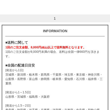
1
INFORMATION
■送料に関して
1回のご注文金額、8,000円
以上で送料無料となります。
(税込)
1回のご注文金額が8,000円未満の場合、送料は全国一律660円を頂きま
す。
■全国の配達日目安
[発送から1日]
茨城県・新潟県・栃木県・群馬県・千葉県・埼玉県・東京都・神奈川県・
山梨県・長野県・富山県・静岡県・岐阜県・愛知県・石川県・福井県・三
重県
[発送から1～1.5日]
山形県・宮城県・福島県・大阪府
[発送から1.5～2日]
青森県・秋田県・岩手県・兵庫県・滋賀県・京都府・奈良県・和歌山県