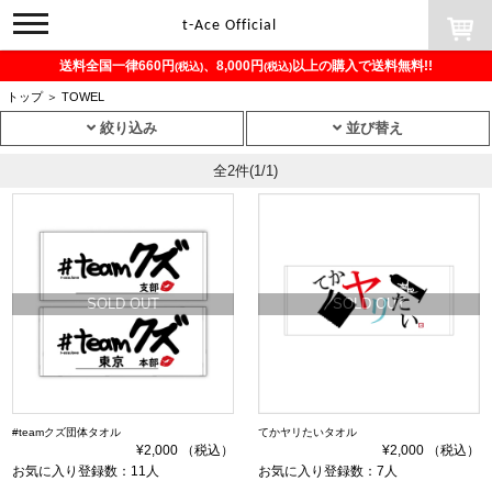
toggle
t-Ace Official
navigation
送料全国一律660円
、8,000円
以上の購入で送料無料!!
(税込)
(税込)
トップ
＞
TOWEL
絞り込み
並び替え
全2件
(1/1)
SOLD OUT
SOLD OUT
#teamクズ団体タオル
てかヤリたいタオル
¥2,000 （税込）
¥2,000 （税込）
お気に入り登録数：11人
お気に入り登録数：7人