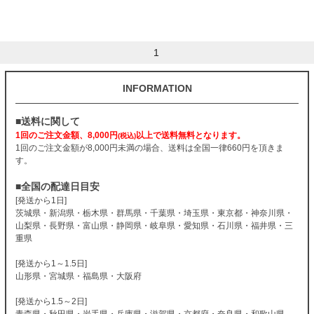
1
INFORMATION
■送料に関して
1回のご注文金額、8,000円
以上で送料無料となります。
(税込)
1回のご注文金額が8,000円未満の場合、送料は全国一律660円を頂きま
す。
■全国の配達日目安
[発送から1日]
茨城県・新潟県・栃木県・群馬県・千葉県・埼玉県・東京都・神奈川県・
山梨県・長野県・富山県・静岡県・岐阜県・愛知県・石川県・福井県・三
重県
[発送から1～1.5日]
山形県・宮城県・福島県・大阪府
[発送から1.5～2日]
青森県・秋田県・岩手県・兵庫県・滋賀県・京都府・奈良県・和歌山県