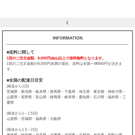
1
INFORMATION
■送料に関して
1回のご注文金額、8,000円
以上で送料無料となります。
(税込)
1回のご注文金額が8,000円未満の場合、送料は全国一律660円を頂きま
す。
■全国の配達日目安
[発送から1日]
茨城県・新潟県・栃木県・群馬県・千葉県・埼玉県・東京都・神奈川県・
山梨県・長野県・富山県・静岡県・岐阜県・愛知県・石川県・福井県・三
重県
[発送から1～1.5日]
山形県・宮城県・福島県・大阪府
[発送から1.5～2日]
青森県・秋田県・岩手県・兵庫県・滋賀県・京都府・奈良県・和歌山県