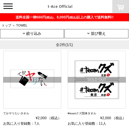
toggle
t-Ace Official
navigation
送料全国一律660円
、8,000円
以上の購入で送料無料!!
(税込)
(税込)
トップ
＞
TOWEL
絞り込み
並び替え
全2件
(1/1)
SOLD OUT
SOLD OUT
てかヤリたいタオル
#teamクズ団体タオル
¥2,000 （税込）
¥2,000 （税込）
お気に入り登録数：7人
お気に入り登録数：11人