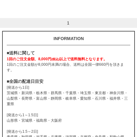
1
INFORMATION
■送料に関して
1回のご注文金額、8,000円
以上で送料無料となります。
(税込)
1回のご注文金額が8,000円未満の場合、送料は全国一律660円を頂きま
す。
■全国の配達日目安
[発送から1日]
茨城県・新潟県・栃木県・群馬県・千葉県・埼玉県・東京都・神奈川県・
山梨県・長野県・富山県・静岡県・岐阜県・愛知県・石川県・福井県・三
重県
[発送から1～1.5日]
山形県・宮城県・福島県・大阪府
[発送から1.5～2日]
青森県・秋田県・岩手県・兵庫県・滋賀県・京都府・奈良県・和歌山県