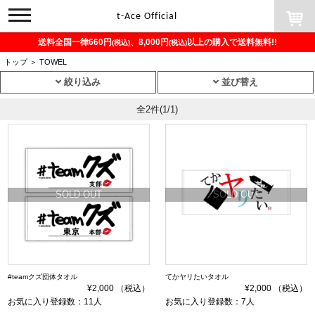
toggle
t-Ace Official
navigation
送料全国一律660円
、8,000円
以上の購入で送料無料!!
(税込)
(税込)
トップ
＞
TOWEL
絞り込み
並び替え
全2件
(1/1)
SOLD OUT
SOLD OUT
#teamクズ団体タオル
てかヤリたいタオル
¥2,000 （税込）
¥2,000 （税込）
お気に入り登録数：11人
お気に入り登録数：7人