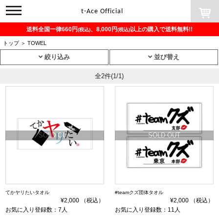
toggle
t-Ace Official
navigation
送料全国一律660円
、8,000円
以上の購入で送料無料!!
(税込)
(税込)
トップ
＞
TOWEL
絞り込み
並び替え
全2件
(1/1)
SOLD OUT
SOLD OUT
てかヤリたいタオル
#teamクズ団体タオル
¥2,000 （税込）
¥2,000 （税込）
お気に入り登録数：7人
お気に入り登録数：11人