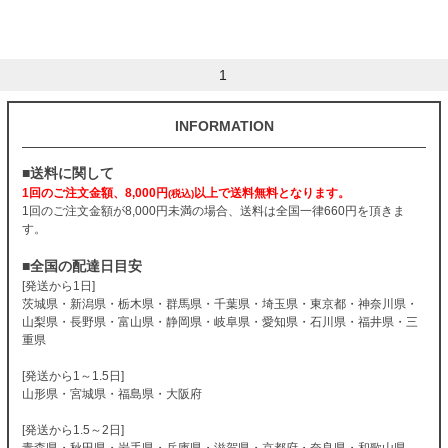
1
INFORMATION
■送料に関して
1回のご注文金額、8,000円
以上で送料無料となります。
(税込)
1回のご注文金額が8,000円未満の場合、送料は全国一律660円を頂きま
す。
■全国の配達日目安
[発送から1日]
茨城県・新潟県・栃木県・群馬県・千葉県・埼玉県・東京都・神奈川県・
山梨県・長野県・富山県・静岡県・岐阜県・愛知県・石川県・福井県・三
重県
[発送から1～1.5日]
山形県・宮城県・福島県・大阪府
[発送から1.5～2日]
青森県・秋田県・岩手県・兵庫県・滋賀県・京都府・奈良県・和歌山県