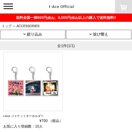
toggle
t-Ace Official
navigation
送料全国一律660円
、8,000円
以上の購入で送料無料!!
(税込)
(税込)
トップ
＞
ACCESSORIES
絞り込み
並び替え
全1件
(1/1)
t-Ace ジャケットキーホルダー
¥700 （税込）
お気に入り登録数：10人