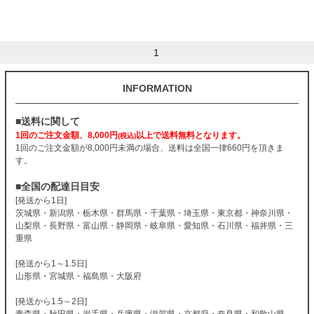
1
INFORMATION
■送料に関して
1回のご注文金額、8,000円
以上で送料無料となります。
(税込)
1回のご注文金額が8,000円未満の場合、送料は全国一律660円を頂きま
す。
■全国の配達日目安
[発送から1日]
茨城県・新潟県・栃木県・群馬県・千葉県・埼玉県・東京都・神奈川県・
山梨県・長野県・富山県・静岡県・岐阜県・愛知県・石川県・福井県・三
重県
[発送から1～1.5日]
山形県・宮城県・福島県・大阪府
[発送から1.5～2日]
青森県・秋田県・岩手県・兵庫県・滋賀県・京都府・奈良県・和歌山県