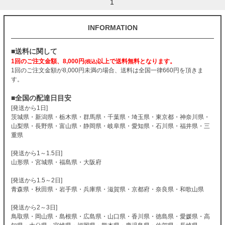
1
INFORMATION
■送料に関して
1回のご注文金額、8,000円
以上で送料無料となります。
(税込)
1回のご注文金額が8,000円未満の場合、送料は全国一律660円を頂きま
す。
■全国の配達日目安
[発送から1日]
茨城県・新潟県・栃木県・群馬県・千葉県・埼玉県・東京都・神奈川県・
山梨県・長野県・富山県・静岡県・岐阜県・愛知県・石川県・福井県・三
重県
[発送から1～1.5日]
山形県・宮城県・福島県・大阪府
[発送から1.5～2日]
青森県・秋田県・岩手県・兵庫県・滋賀県・京都府・奈良県・和歌山県
[発送から2～3日]
鳥取県・岡山県・島根県・広島県・山口県・香川県・徳島県・愛媛県・高