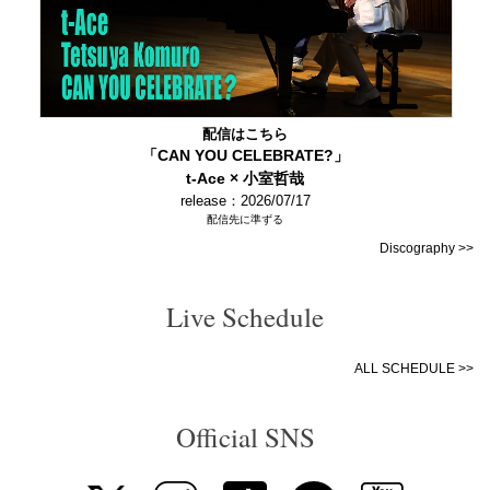
配信はこちら
「CAN YOU CELEBRATE?」
t-Ace × 小室哲哉
release：2026/07/17
配信先に準ずる
Discography >>
Live Schedule
ALL SCHEDULE >>
Official SNS