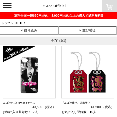
toggle
t-Ace Official
navigation
送料全国一律660円
、8,000円
以上の購入で送料無料!!
(税込)
(税込)
トップ
＞
OTHER
絞り込み
並び替え
全7件
(1/1)
エロ神クズおiPhoneケース
『エロ神神社』濡御守り
¥3,500 （税込）
¥1,500 （税込）
お気に入り登録数：17人
お気に入り登録数：10人