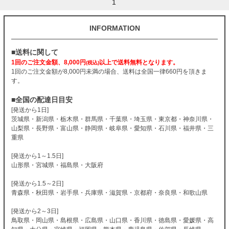
1
INFORMATION
■送料に関して
1回のご注文金額、8,000円
以上で送料無料となります。
(税込)
1回のご注文金額が8,000円未満の場合、送料は全国一律660円を頂きま
す。
■全国の配達日目安
[発送から1日]
茨城県・新潟県・栃木県・群馬県・千葉県・埼玉県・東京都・神奈川県・
山梨県・長野県・富山県・静岡県・岐阜県・愛知県・石川県・福井県・三
重県
[発送から1～1.5日]
山形県・宮城県・福島県・大阪府
[発送から1.5～2日]
青森県・秋田県・岩手県・兵庫県・滋賀県・京都府・奈良県・和歌山県
[発送から2～3日]
鳥取県・岡山県・島根県・広島県・山口県・香川県・徳島県・愛媛県・高