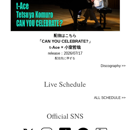
配信はこちら
「CAN YOU CELEBRATE?」
t-Ace × 小室哲哉
release：2026/07/17
配信先に準ずる
Discography >>
Live Schedule
ALL SCHEDULE >>
Official SNS