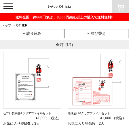
toggle
t-Ace Official
navigation
送料全国一律660円
、8,000円
以上の購入で送料無料!!
(税込)
(税込)
トップ
＞
OTHER
絞り込み
並び替え
全7件
(1/1)
セフレ契約書&クリアファイルセット
婚姻届け&クリアファイルセット
¥1,000 （税込）
¥1,000 （税込）
お気に入り登録数：3人
お気に入り登録数：2人