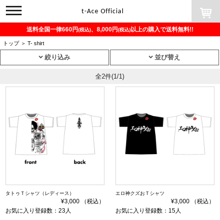
toggle
t-Ace Official
navigation
送料全国一律660円
、8,000円
以上の購入で送料無料!!
(税込)
(税込)
トップ
＞
T- shirt
絞り込み
並び替え
全2件
(1/1)
タトゥＴシャツ（レディース）
エロ神クズおＴシャツ
¥3,000 （税込）
¥3,000 （税込）
お気に入り登録数：23人
お気に入り登録数：15人