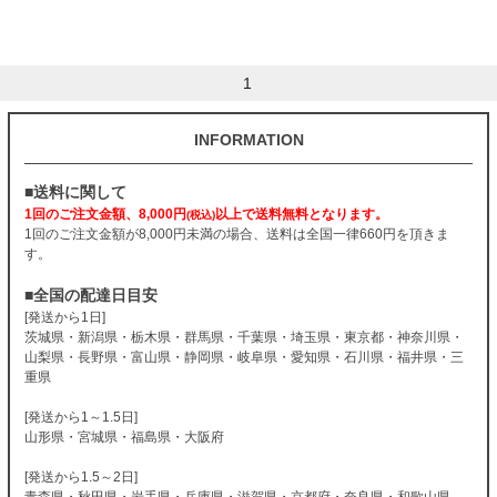
1
INFORMATION
■送料に関して
1回のご注文金額、8,000円
以上で送料無料となります。
(税込)
1回のご注文金額が8,000円未満の場合、送料は全国一律660円を頂きま
す。
■全国の配達日目安
[発送から1日]
茨城県・新潟県・栃木県・群馬県・千葉県・埼玉県・東京都・神奈川県・
山梨県・長野県・富山県・静岡県・岐阜県・愛知県・石川県・福井県・三
重県
[発送から1～1.5日]
山形県・宮城県・福島県・大阪府
[発送から1.5～2日]
青森県・秋田県・岩手県・兵庫県・滋賀県・京都府・奈良県・和歌山県