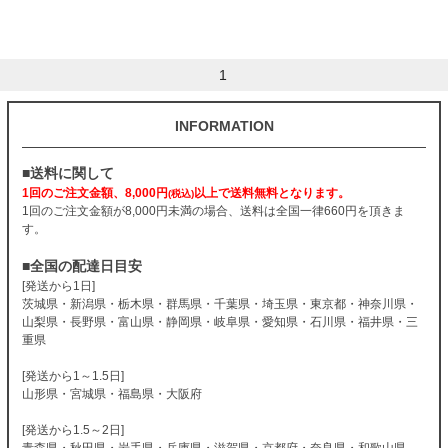
1
INFORMATION
■送料に関して
1回のご注文金額、8,000円
以上で送料無料となります。
(税込)
1回のご注文金額が8,000円未満の場合、送料は全国一律660円を頂きま
す。
■全国の配達日目安
[発送から1日]
茨城県・新潟県・栃木県・群馬県・千葉県・埼玉県・東京都・神奈川県・
山梨県・長野県・富山県・静岡県・岐阜県・愛知県・石川県・福井県・三
重県
[発送から1～1.5日]
山形県・宮城県・福島県・大阪府
[発送から1.5～2日]
青森県・秋田県・岩手県・兵庫県・滋賀県・京都府・奈良県・和歌山県