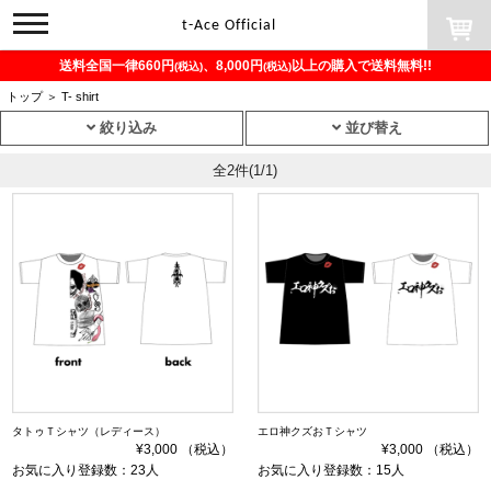
toggle
t-Ace Official
navigation
送料全国一律660円
、8,000円
以上の購入で送料無料!!
(税込)
(税込)
トップ
＞
T- shirt
絞り込み
並び替え
全2件
(1/1)
タトゥＴシャツ（レディース）
エロ神クズおＴシャツ
¥3,000 （税込）
¥3,000 （税込）
お気に入り登録数：23人
お気に入り登録数：15人