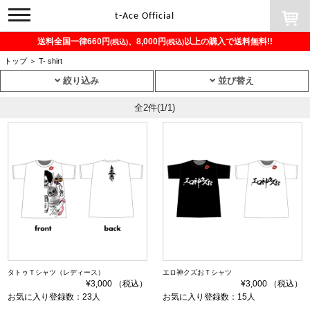
toggle
t-Ace Official
navigation
送料全国一律660円
、8,000円
以上の購入で送料無料!!
(税込)
(税込)
トップ
＞
T- shirt
絞り込み
並び替え
全2件
(1/1)
タトゥＴシャツ（レディース）
エロ神クズおＴシャツ
¥3,000 （税込）
¥3,000 （税込）
お気に入り登録数：23人
お気に入り登録数：15人