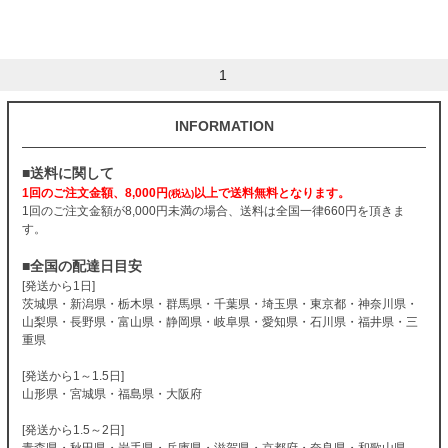
1
INFORMATION
■送料に関して
1回のご注文金額、8,000円
以上で送料無料となります。
(税込)
1回のご注文金額が8,000円未満の場合、送料は全国一律660円を頂きま
す。
■全国の配達日目安
[発送から1日]
茨城県・新潟県・栃木県・群馬県・千葉県・埼玉県・東京都・神奈川県・
山梨県・長野県・富山県・静岡県・岐阜県・愛知県・石川県・福井県・三
重県
[発送から1～1.5日]
山形県・宮城県・福島県・大阪府
[発送から1.5～2日]
青森県・秋田県・岩手県・兵庫県・滋賀県・京都府・奈良県・和歌山県