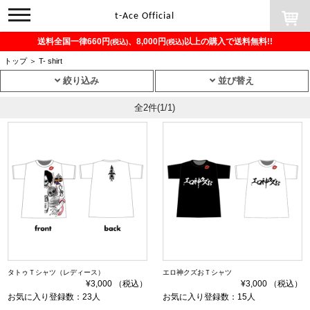
toggle
t-Ace Official
navigation
送料全国一律660円
、8,000円
以上の購入で送料無料!!
(税込)
(税込)
トップ
＞
T- shirt
絞り込み
並び替え
全2件
(1/1)
タトゥＴシャツ（レディース）
エロ神クズおＴシャツ
¥3,000 （税込）
¥3,000 （税込）
お気に入り登録数：23人
お気に入り登録数：15人