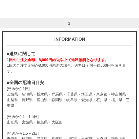
1
INFORMATION
■送料に関して
1回のご注文金額、8,000円
以上で送料無料となります。
(税込)
1回のご注文金額が8,000円未満の場合、送料は全国一律660円を頂きま
す。
■全国の配達日目安
[発送から1日]
茨城県・新潟県・栃木県・群馬県・千葉県・埼玉県・東京都・神奈川県・
山梨県・長野県・富山県・静岡県・岐阜県・愛知県・石川県・福井県・三
重県
[発送から1～1.5日]
山形県・宮城県・福島県・大阪府
[発送から1.5～2日]
青森県・秋田県・岩手県・兵庫県・滋賀県・京都府・奈良県・和歌山県