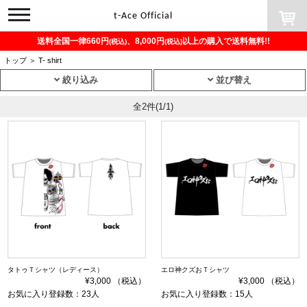
toggle
t-Ace Official
navigation
送料全国一律660円
、8,000円
以上の購入で送料無料!!
(税込)
(税込)
トップ
＞
T- shirt
絞り込み
並び替え
全2件
(1/1)
タトゥＴシャツ（レディース）
エロ神クズおＴシャツ
¥3,000 （税込）
¥3,000 （税込）
お気に入り登録数：23人
お気に入り登録数：15人