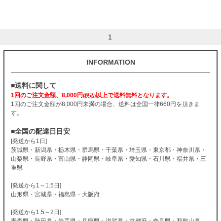
1
INFORMATION
■送料に関して
1回のご注文金額、8,000円
以上で送料無料となります。
(税込)
1回のご注文金額が8,000円未満の場合、送料は全国一律660円を頂きま
す。
■全国の配達日目安
[発送から1日]
茨城県・新潟県・栃木県・群馬県・千葉県・埼玉県・東京都・神奈川県・
山梨県・長野県・富山県・静岡県・岐阜県・愛知県・石川県・福井県・三
重県
[発送から1～1.5日]
山形県・宮城県・福島県・大阪府
[発送から1.5～2日]
青森県・秋田県・岩手県・兵庫県・滋賀県・京都府・奈良県・和歌山県