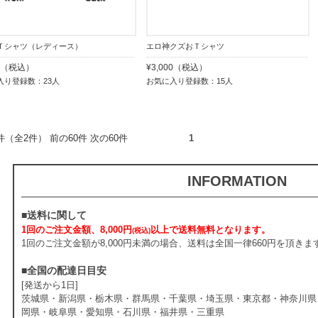
Ｔシャツ（レディース）
エロ神クズおＴシャツ
00（税込）
¥3,000（税込）
入り登録数：23人
お気に入り登録数：15人
2件（全2件） 前の60件 次の60件
1
INFORMATION
■送料に関して
1回のご注文金額、8,000円
以上で送料無料となります。
(税込)
1回のご注文金額が8,000円未満の場合、送料は全国一律660円を頂きま
■全国の配達日目安
[発送から1日]
茨城県・新潟県・栃木県・群馬県・千葉県・埼玉県・東京都・神奈川県
岡県・岐阜県・愛知県・石川県・福井県・三重県