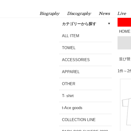
Biography
Discography
News
Live
カテゴリーから探す
HOME
ALL ITEM
TOWEL
並び替
ACCESSORIES
1件～
APPAREL
OTHER
T- shirt
t-Ace goods
COLLECTION LINE