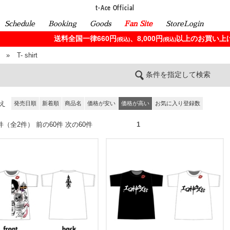
t-Ace Official
Schedule
Booking
Goods
Fan Site
StoreLogin
送料全国一律660円
、8,000円
以上のお買い上げ
(税込)
(税込)
»
T- shirt
条件を指定して検索
え
発売日順
新着順
商品名
価格が安い
価格が高い
お気に入り登録数
2件（全2件） 前の60件 次の60件
1