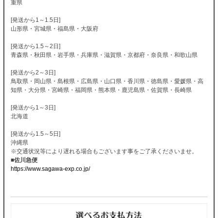
重県
[発送から1～1.5日]
山形県・宮城県・福島県・大阪府
[発送から1.5～2日]
青森県・秋田県・岩手県・兵庫県・滋賀県・京都府・奈良県・和歌山県
[発送から2～3日]
鳥取県・岡山県・島根県・広島県・山口県・香川県・徳島県・愛媛県・高
知県・大分県・宮崎県・福岡県・熊本県・鹿児島県・佐賀県・長崎県
[発送から1～3日]
北海道
[発送から1.5～5日]
沖縄県
※交通状況等により遅れる場合もございます事をご了承くださいませ。
■佐川急便
https://www.sagawa-exp.co.jp/