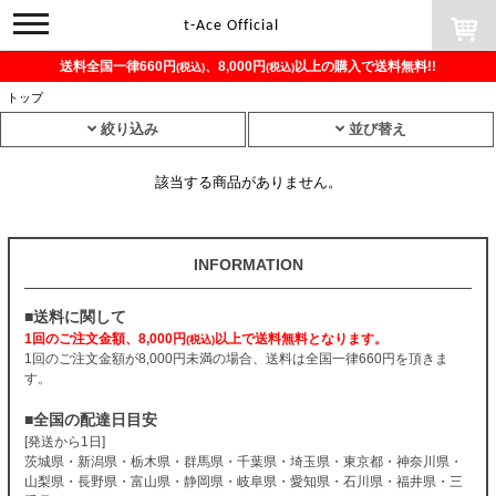
toggle
t-Ace Official
navigation
送料全国一律660円
、8,000円
以上の購入で送料無料!!
(税込)
(税込)
トップ
絞り込み
並び替え
該当する商品がありません。
INFORMATION
■送料に関して
1回のご注文金額、8,000円
以上で送料無料となります。
(税込)
1回のご注文金額が8,000円未満の場合、送料は全国一律660円を頂きま
す。
■全国の配達日目安
[発送から1日]
茨城県・新潟県・栃木県・群馬県・千葉県・埼玉県・東京都・神奈川県・
山梨県・長野県・富山県・静岡県・岐阜県・愛知県・石川県・福井県・三