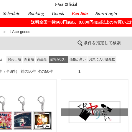
t-Ace Official
Schedule
Booking
Goods
Fan Site
StoreLogin
送料全国一律660円
、8,000円
以上のお買い上げ
(税込)
(税込)
»
t-Ace goods
条件を指定して検索
え
発売日順
新着順
商品名
価格が安い
価格が高い
お気に入り登録数
8件（全8件） 前の50件 次の50件
1
SOLDOUT