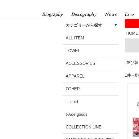
Biography
Discography
News
Live
カテゴリーから探す
HOME
ALL ITEM
TOWEL
並び替
ACCESSORIES
1件～
APPAREL
OTHER
T- shirt
t-Ace goods
COLLECTION LINE