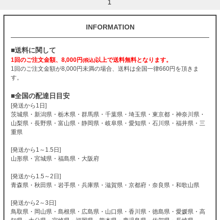
1
INFORMATION
■送料に関して
1回のご注文金額、8,000円
以上で送料無料となります。
(税込)
1回のご注文金額が8,000円未満の場合、送料は全国一律660円を頂きま
す。
■全国の配達日目安
[発送から1日]
茨城県・新潟県・栃木県・群馬県・千葉県・埼玉県・東京都・神奈川県・
山梨県・長野県・富山県・静岡県・岐阜県・愛知県・石川県・福井県・三
重県
[発送から1～1.5日]
山形県・宮城県・福島県・大阪府
[発送から1.5～2日]
青森県・秋田県・岩手県・兵庫県・滋賀県・京都府・奈良県・和歌山県
[発送から2～3日]
鳥取県・岡山県・島根県・広島県・山口県・香川県・徳島県・愛媛県・高