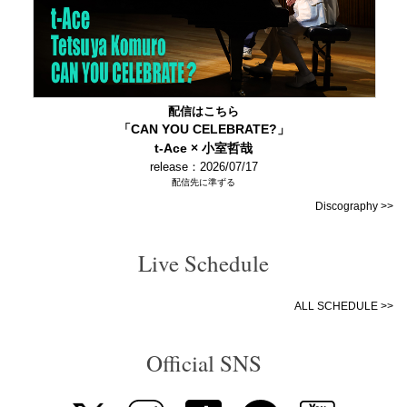
配信はこちら
「CAN YOU CELEBRATE?」
t-Ace × 小室哲哉
release：2026/07/17
配信先に準ずる
Discography >>
Live Schedule
ALL SCHEDULE >>
Official SNS