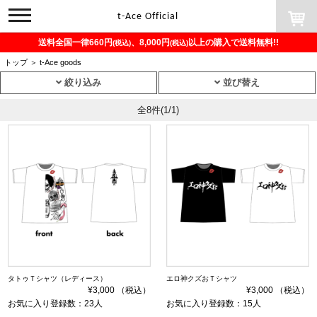
toggle
t-Ace Official
navigation
送料全国一律660円
、8,000円
以上の購入で送料無料!!
(税込)
(税込)
トップ
＞
t-Ace goods
絞り込み
並び替え
全8件
(1/1)
タトゥＴシャツ（レディース）
エロ神クズおＴシャツ
¥3,000 （税込）
¥3,000 （税込）
お気に入り登録数：23人
お気に入り登録数：15人