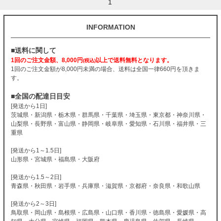
1
INFORMATION
■送料に関して
1回のご注文金額、8,000円
以上で送料無料となります。
(税込)
1回のご注文金額が8,000円未満の場合、送料は全国一律660円を頂きま
す。
■全国の配達日目安
[発送から1日]
茨城県・新潟県・栃木県・群馬県・千葉県・埼玉県・東京都・神奈川県・
山梨県・長野県・富山県・静岡県・岐阜県・愛知県・石川県・福井県・三
重県
[発送から1～1.5日]
山形県・宮城県・福島県・大阪府
[発送から1.5～2日]
青森県・秋田県・岩手県・兵庫県・滋賀県・京都府・奈良県・和歌山県
[発送から2～3日]
鳥取県・岡山県・島根県・広島県・山口県・香川県・徳島県・愛媛県・高