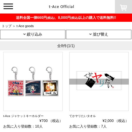
toggle
t-Ace Official
navigation
送料全国一律660円
、8,000円
以上の購入で送料無料!!
(税込)
(税込)
トップ
＞
t-Ace goods
絞り込み
並び替え
全8件
(1/1)
SOLD OUT
t-Ace ジャケットキーホルダー
てかヤリたいタオル
¥700 （税込）
¥2,000 （税込）
お気に入り登録数：10人
お気に入り登録数：7人