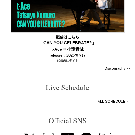
配信はこちら
「CAN YOU CELEBRATE?」
t-Ace × 小室哲哉
release：2026/07/17
配信先に準ずる
Discography >>
Live Schedule
ALL SCHEDULE >>
Official SNS