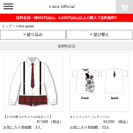
toggle
t-Ace Official
navigation
送料全国一律660円
、8,000円
以上の購入で送料無料!!
(税込)
(税込)
トップ
＞
t-Ace goods
絞り込み
並び替え
全8件
(1/1)
【クズの華コスチューム4点セット】
タトゥＴシャツ（レディース）
¥7,000 （税込）
¥3,000 （税込）
お気に入り登録数：3人
お気に入り登録数：23人