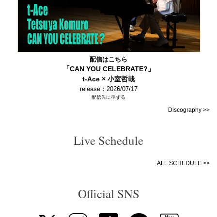
配信はこちら
「CAN YOU CELEBRATE?」
t-Ace × 小室哲哉
release：2026/07/17
配信先に準ずる
Discography >>
Live Schedule
ALL SCHEDULE >>
Official SNS