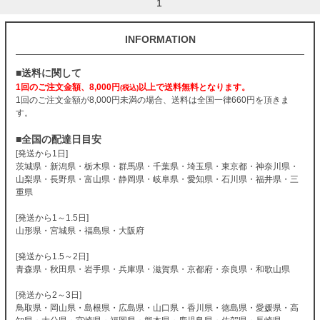
1
INFORMATION
■送料に関して
1回のご注文金額、8,000円
以上で送料無料となります。
(税込)
1回のご注文金額が8,000円未満の場合、送料は全国一律660円を頂きま
す。
■全国の配達日目安
[発送から1日]
茨城県・新潟県・栃木県・群馬県・千葉県・埼玉県・東京都・神奈川県・
山梨県・長野県・富山県・静岡県・岐阜県・愛知県・石川県・福井県・三
重県
[発送から1～1.5日]
山形県・宮城県・福島県・大阪府
[発送から1.5～2日]
青森県・秋田県・岩手県・兵庫県・滋賀県・京都府・奈良県・和歌山県
[発送から2～3日]
鳥取県・岡山県・島根県・広島県・山口県・香川県・徳島県・愛媛県・高