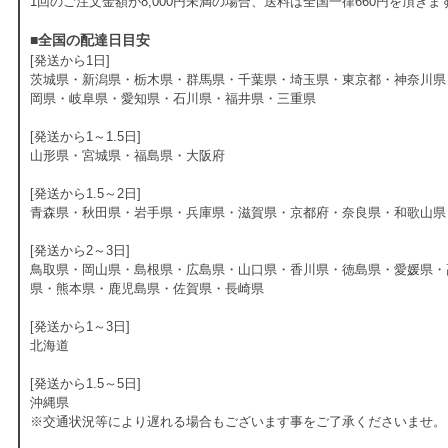
1回のご注文金額が8,000円未満の場合、送料は全国一律660円を頂きま
■全国の配達日目安
[発送から1日]
茨城県・新潟県・栃木県・群馬県・千葉県・埼玉県・東京都・神奈川県
岡県・岐阜県・愛知県・石川県・福井県・三重県
[発送から1～1.5日]
山形県・宮城県・福島県・大阪府
[発送から1.5～2日]
青森県・秋田県・岩手県・兵庫県・滋賀県・京都府・奈良県・和歌山県
[発送から2～3日]
鳥取県・岡山県・島根県・広島県・山口県・香川県・徳島県・愛媛県・
県・熊本県・鹿児島県・佐賀県・長崎県
[発送から1～3日]
北海道
[発送から1.5～5日]
沖縄県
※交通状況等により遅れる場合もございます事をご了承くださいませ。