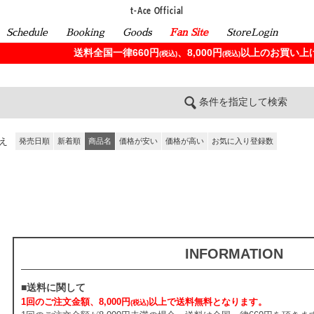
t-Ace Official
Schedule
Booking
Goods
Fan Site
StoreLogin
送料全国一律660円
、8,000円
以上のお買い上げ
(税込)
(税込)
条件を指定して検索
え
発売日順
新着順
商品名
価格が安い
価格が高い
お気に入り登録数
INFORMATION
■送料に関して
1回のご注文金額、8,000円
以上で送料無料となります。
(税込)