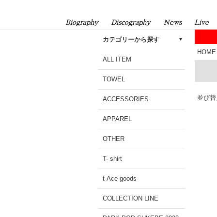
Biography
Discography
News
Live
カテゴリーから探す
HOME
ALL ITEM
TOWEL
並び替
ACCESSORIES
APPAREL
OTHER
T- shirt
t-Ace goods
COLLECTION LINE