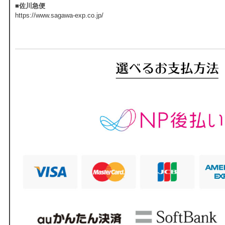
■佐川急便
https://www.sagawa-exp.co.jp/