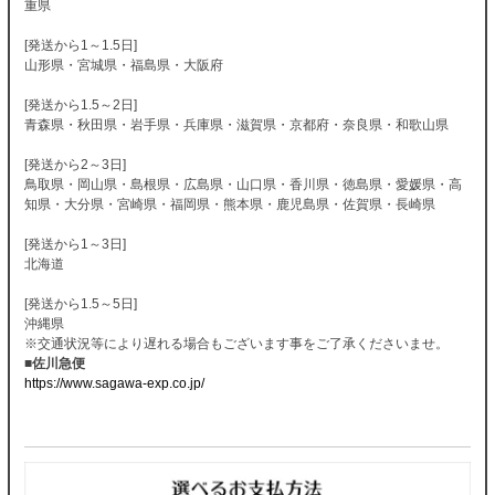
重県
[発送から1～1.5日]
山形県・宮城県・福島県・大阪府
[発送から1.5～2日]
青森県・秋田県・岩手県・兵庫県・滋賀県・京都府・奈良県・和歌山県
[発送から2～3日]
鳥取県・岡山県・島根県・広島県・山口県・香川県・徳島県・愛媛県・高
知県・大分県・宮崎県・福岡県・熊本県・鹿児島県・佐賀県・長崎県
[発送から1～3日]
北海道
[発送から1.5～5日]
沖縄県
※交通状況等により遅れる場合もございます事をご了承くださいませ。
■佐川急便
https://www.sagawa-exp.co.jp/