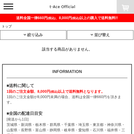
toggle
t-Ace Official
navigation
送料全国一律660円
、8,000円
以上の購入で送料無料!!
(税込)
(税込)
トップ
絞り込み
並び替え
該当する商品がありません。
INFORMATION
■送料に関して
1回のご注文金額、8,000円
以上で送料無料となります。
(税込)
1回のご注文金額が8,000円未満の場合、送料は全国一律660円を頂きま
す。
■全国の配達日目安
[発送から1日]
茨城県・新潟県・栃木県・群馬県・千葉県・埼玉県・東京都・神奈川県・
山梨県・長野県・富山県・静岡県・岐阜県・愛知県・石川県・福井県・三