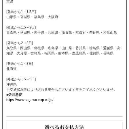
重県
[発送から1～1.5日]
山形県・宮城県・福島県・大阪府
[発送から1.5～2日]
青森県・秋田県・岩手県・兵庫県・滋賀県・京都府・奈良県・和歌山県
[発送から2～3日]
鳥取県・岡山県・島根県・広島県・山口県・香川県・徳島県・愛媛県・高
知県・大分県・宮崎県・福岡県・熊本県・鹿児島県・佐賀県・長崎県
[発送から1～3日]
北海道
[発送から1.5～5日]
沖縄県
※交通状況等により遅れる場合もございます事をご了承くださいませ。
■佐川急便
https://www.sagawa-exp.co.jp/