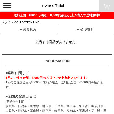
toggle
t-Ace Official
navigation
送料全国一律660円
、8,000円
以上の購入で送料無料!!
(税込)
(税込)
トップ
＞
COLLECTION LINE
絞り込み
並び替え
該当する商品がありません。
INFORMATION
■送料に関して
1回のご注文金額、8,000円
以上で送料無料となります。
(税込)
1回のご注文金額が8,000円未満の場合、送料は全国一律660円を頂きま
す。
■全国の配達日目安
[発送から1日]
茨城県・新潟県・栃木県・群馬県・千葉県・埼玉県・東京都・神奈川県・
山梨県・長野県・富山県・静岡県・岐阜県・愛知県・石川県・福井県・三