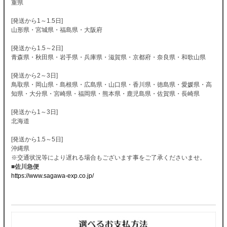
重県
[発送から1～1.5日]
山形県・宮城県・福島県・大阪府
[発送から1.5～2日]
青森県・秋田県・岩手県・兵庫県・滋賀県・京都府・奈良県・和歌山県
[発送から2～3日]
鳥取県・岡山県・島根県・広島県・山口県・香川県・徳島県・愛媛県・高
知県・大分県・宮崎県・福岡県・熊本県・鹿児島県・佐賀県・長崎県
[発送から1～3日]
北海道
[発送から1.5～5日]
沖縄県
※交通状況等により遅れる場合もございます事をご了承くださいませ。
■佐川急便
https://www.sagawa-exp.co.jp/