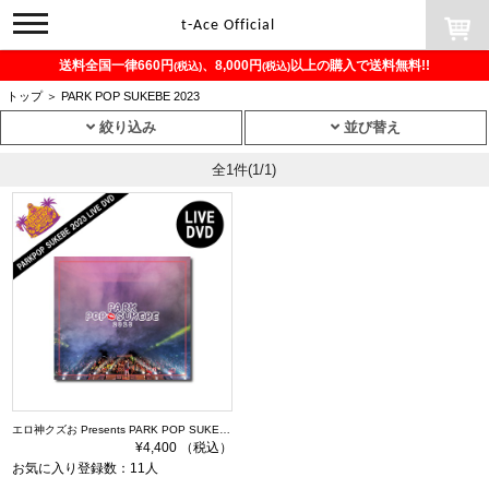
toggle
t-Ace Official
navigation
送料全国一律660円
、8,000円
以上の購入で送料無料!!
(税込)
(税込)
トップ
＞
PARK POP SUKEBE 2023
絞り込み
並び替え
全1件
(1/1)
エロ神クズお Presents PARK POP SUKEBE 2023 ～今夜もダレかと～ DVD
¥4,400 （税込）
お気に入り登録数：11人