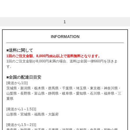
1
INFORMATION
■送料に関して
1回のご注文金額、8,000円
以上で送料無料となります。
(税込)
1回のご注文金額が8,000円未満の場合、送料は全国一律660円を頂きま
す。
■全国の配達日目安
[発送から1日]
茨城県・新潟県・栃木県・群馬県・千葉県・埼玉県・東京都・神奈川県・
山梨県・長野県・富山県・静岡県・岐阜県・愛知県・石川県・福井県・三
重県
[発送から1～1.5日]
山形県・宮城県・福島県・大阪府
[発送から1.5～2日]
青森県・秋田県・岩手県・兵庫県・滋賀県・京都府・奈良県・和歌山県