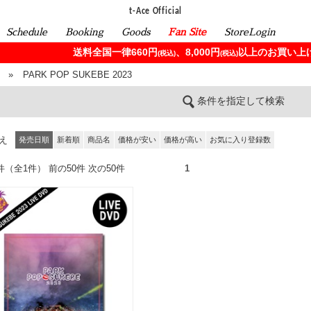
t-Ace Official
Schedule
Booking
Goods
Fan Site
StoreLogin
送料全国一律660円
、8,000円
以上のお買い上げ
(税込)
(税込)
»
PARK POP SUKEBE 2023
条件を指定して検索
え
発売日順
新着順
商品名
価格が安い
価格が高い
お気に入り登録数
1件（全1件） 前の50件 次の50件
1