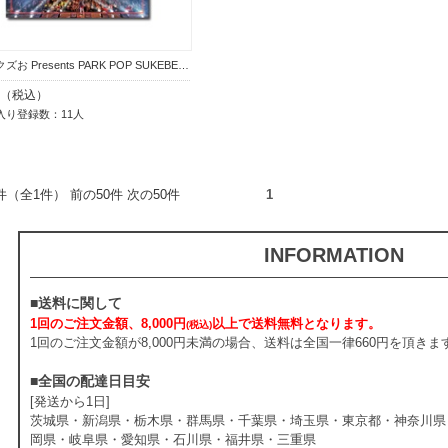
エロ神クズお Presents PARK POP SUKEBE 2023 ～今夜もダレかと～ DVD
00（税込）
入り登録数：11人
1件（全1件） 前の50件 次の50件
1
INFORMATION
■送料に関して
1回のご注文金額、8,000円
以上で送料無料となります。
(税込)
1回のご注文金額が8,000円未満の場合、送料は全国一律660円を頂きま
■全国の配達日目安
[発送から1日]
茨城県・新潟県・栃木県・群馬県・千葉県・埼玉県・東京都・神奈川県
岡県・岐阜県・愛知県・石川県・福井県・三重県