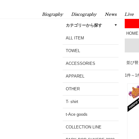
Biography
Discography
News
Live
カテゴリーから探す
HOME
ALL ITEM
TOWEL
並び替
ACCESSORIES
1件～
APPAREL
OTHER
T- shirt
t-Ace goods
COLLECTION LINE