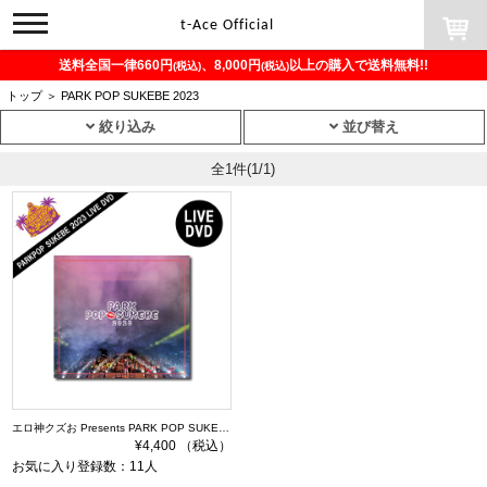
toggle
t-Ace Official
navigation
送料全国一律660円
、8,000円
以上の購入で送料無料!!
(税込)
(税込)
トップ
＞
PARK POP SUKEBE 2023
絞り込み
並び替え
全1件
(1/1)
エロ神クズお Presents PARK POP SUKEBE 2023 ～今夜もダレかと～ DVD
¥4,400 （税込）
お気に入り登録数：11人