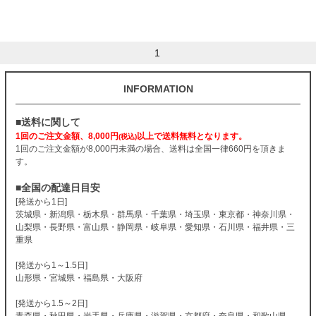
1
INFORMATION
■送料に関して
1回のご注文金額、8,000円
以上で送料無料となります。
(税込)
1回のご注文金額が8,000円未満の場合、送料は全国一律660円を頂きま
す。
■全国の配達日目安
[発送から1日]
茨城県・新潟県・栃木県・群馬県・千葉県・埼玉県・東京都・神奈川県・
山梨県・長野県・富山県・静岡県・岐阜県・愛知県・石川県・福井県・三
重県
[発送から1～1.5日]
山形県・宮城県・福島県・大阪府
[発送から1.5～2日]
青森県・秋田県・岩手県・兵庫県・滋賀県・京都府・奈良県・和歌山県