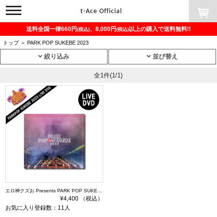
toggle
t-Ace Official
navigation
送料全国一律660円
、8,000円
以上の購入で送料無料!!
(税込)
(税込)
トップ
＞
PARK POP SUKEBE 2023
絞り込み
並び替え
全1件
(1/1)
エロ神クズお Presents PARK POP SUKEBE 2023 ～今夜もダレかと～ DVD
¥4,400 （税込）
お気に入り登録数：11人