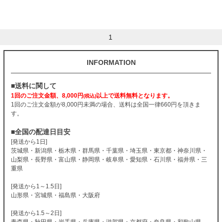
1
INFORMATION
■送料に関して
1回のご注文金額、8,000円
以上で送料無料となります。
(税込)
1回のご注文金額が8,000円未満の場合、送料は全国一律660円を頂きま
す。
■全国の配達日目安
[発送から1日]
茨城県・新潟県・栃木県・群馬県・千葉県・埼玉県・東京都・神奈川県・
山梨県・長野県・富山県・静岡県・岐阜県・愛知県・石川県・福井県・三
重県
[発送から1～1.5日]
山形県・宮城県・福島県・大阪府
[発送から1.5～2日]
青森県・秋田県・岩手県・兵庫県・滋賀県・京都府・奈良県・和歌山県