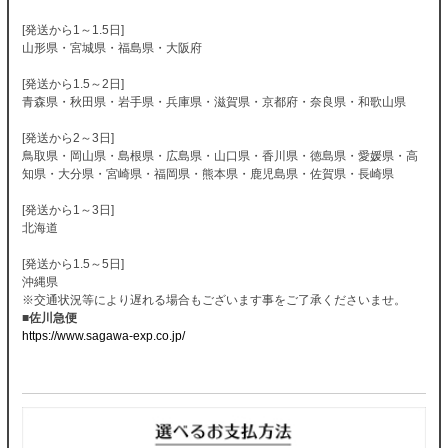
[発送から1～1.5日]
山形県・宮城県・福島県・大阪府
[発送から1.5～2日]
青森県・秋田県・岩手県・兵庫県・滋賀県・京都府・奈良県・和歌山県
[発送から2～3日]
鳥取県・岡山県・島根県・広島県・山口県・香川県・徳島県・愛媛県・高
知県・大分県・宮崎県・福岡県・熊本県・鹿児島県・佐賀県・長崎県
[発送から1～3日]
北海道
[発送から1.5～5日]
沖縄県
※交通状況等により遅れる場合もございます事をご了承くださいませ。
■佐川急便
https://www.sagawa-exp.co.jp/