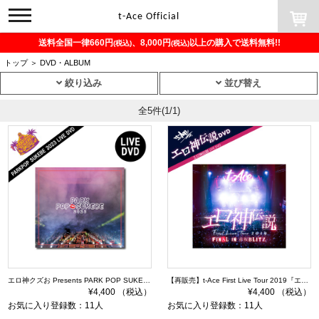
toggle
t-Ace Official
navigation
送料全国一律660円
、8,000円
以上の購入で送料無料!!
(税込)
(税込)
トップ
＞
DVD・ALBUM
絞り込み
並び替え
全5件
(1/1)
エロ神クズお Presents PARK POP SUKEBE 2023 ～今夜もダレかと～ DVD
【再販売】t-Ace First Live Tour 2019『エロ神伝説』DVD
¥4,400 （税込）
¥4,400 （税込）
お気に入り登録数：11人
お気に入り登録数：11人