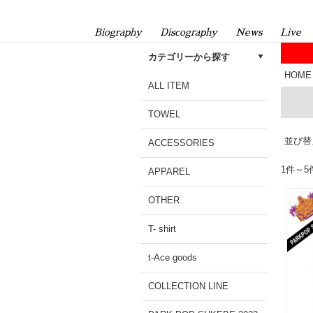
Biography
Discography
News
Live
カテゴリーから探す
HOME
ALL ITEM
TOWEL
並び替
ACCESSORIES
1件～
APPAREL
OTHER
T- shirt
t-Ace goods
COLLECTION LINE