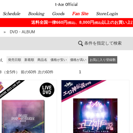
t-Ace Official
Schedule
Booking
Goods
Fan Site
StoreLogin
送料全国一律660円
、8,000円
以上のお買い上げ
(税込)
(税込)
»
DVD・ALBUM
条件を指定して検索
え
発売日順
新着順
商品名
価格が安い
価格が高い
お気に入り登録数
5件（全5件） 前の60件 次の60件
1