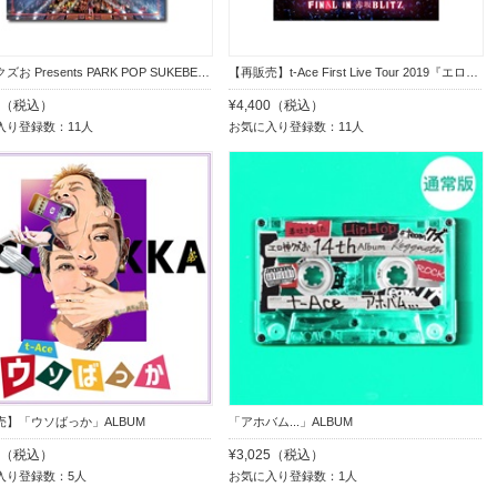
エロ神クズお Presents PARK POP SUKEBE 2023 ～今夜もダレかと～ DVD
【再販売】t-Ace First Live Tour 2019『エロ神伝説』DVD
00（税込）
¥4,400（税込）
入り登録数：11人
お気に入り登録数：11人
売】「ウソばっか」ALBUM
「アホバム...」ALBUM
25（税込）
¥3,025（税込）
入り登録数：5人
お気に入り登録数：1人