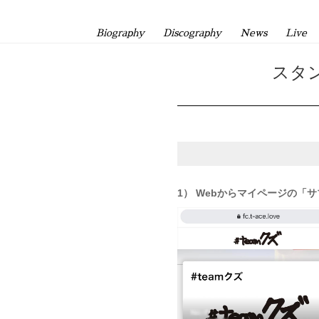
Biography
Discography
News
Live
スタ
1） Webからマイページの「